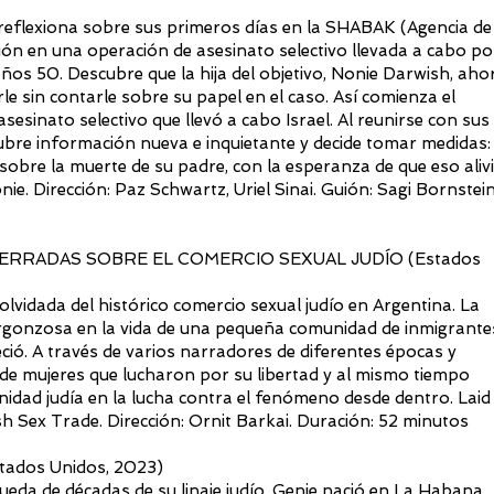
r reflexiona sobre sus primeros días en la SHABAK (Agencia de
ción en una operación de asesinato selectivo llevada a cabo po
años 50. Descubre que la hija del objetivo, Nonie Darwish, aho
rle sin contarle sobre su papel en el caso. Así comienza el
sesinato selectivo que llevó a cabo Israel. Al reunirse con sus
bre información nueva e inquietante y decide tomar medidas:
sobre la muerte de su padre, con la esperanza de que eso aliv
nie. Dirección: Paz Schwartz, Uriel Sinai. Guión: Sagi Bornstein
ERRADAS SOBRE EL COMERCIO SEXUAL JUDÍO (Estados
 olvidada del histórico comercio sexual judío en Argentina. La
vergonzosa en la vida de una pequeña comunidad de inmigrante
ió. A través de varios narradores de diferentes épocas y
as de mujeres que lucharon por su libertad y al mismo tiempo
unidad judía en la lucha contra el fenómeno desde dentro. Laid
sh Sex Trade. Dirección: Ornit Barkai. Duración: 52 minutos
ados Unidos, 2023)
ueda de décadas de su linaje judío. Genie nació en La Habana,