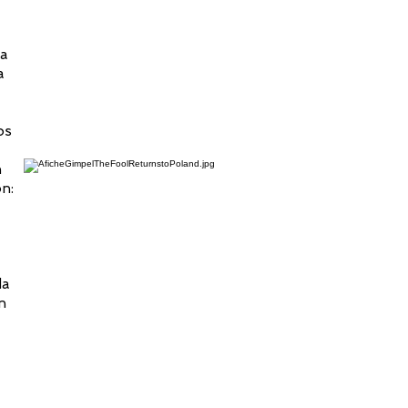
ma
a
os
n
n:
da
n