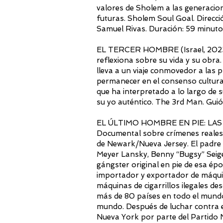
valores de Sholem a las generacio
futuras. Sholem Soul Goal. Direcc
Samuel Rivas. Duración: 59 minut
EL TERCER HOMBRE (Israel, 2023) 
reflexiona sobre su vida y su obra.
lleva a un viaje conmovedor a las 
permanecer en el consenso cultural
que ha interpretado a lo largo de
su yo auténtico. The 3rd Man. Guió
EL ÚLTIMO HOMBRE EN PIE: LAS
Documental sobre crímenes reales
de Newark/Nueva Jersey. El padre
Meyer Lansky, Benny “Bugsy” Seigel
gángster original en pie de esa ép
importador y exportador de máqui
máquinas de cigarrillos ilegales d
más de 80 países en todo el mundo
mundo. Después de luchar contra el 
Nueva York por parte del Partido 