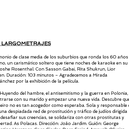
E LARGOMETRAJES
onio de clase media de los suburbios que ronda los 60 años
ino, un carismático soltero que tiene noches de karaoke en su
Moshe Rosenthal. Con Sasson Gabai, Rita Shukrun, Lior
en. Duración: 103 minutos – Agradecemos a Mirada
nchez por la exhibición de la película.
Huyendo del hambre, el antisemitismo y la guerra en Polonia,
ntrarse con su marido y empezar una nueva vida. Descubre qu
aneiro no es tan acogedor como esperaba. Sola y responsable 
una despiadada red de prostitución y tráfico de judíos dirigida
desafiar sus creencias, se solidariza con otras prostitutas y
bertad. As Polacas. Dirección: João Jardim. Guión: George