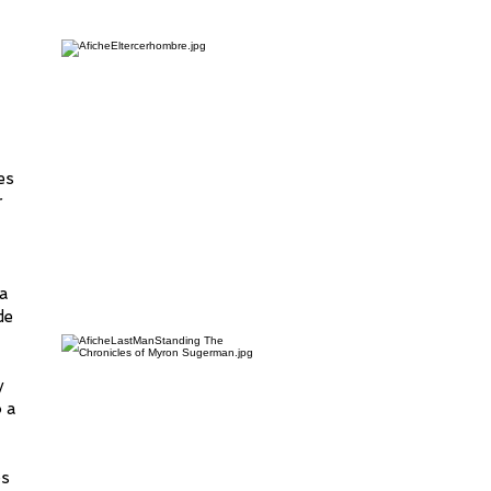
es
r
ia
de
y
o a
és