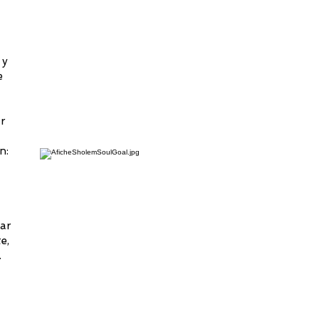
 y
e
ar
n:
gar
e,
.