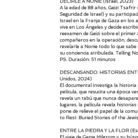
DECIRLE A NONIE (Israel, 2023)
A la edad de 88 años, Geizi Tsafri
Seguridad de Israel) y su participa
Israel en la Franja de Gaza en los 
vive en Los Ángeles y decide escribi
reexamen de Geizi sobre el primer a
compañeros en la operación, descu
revelarle a Nonie todo lo que sabe 
su conciencia atribulada. Telling No
PS. Duración: 51 minutos
DESCANSANDO: HISTORIAS ENT
Unidos, 2024)
El documental investiga la historia
película, que resucita una época 
revela un tabú que nunca desaparec
lugares, la película revela histori
pone de relieve el papel de la com
to Rest: Buried Stories of the Jewi
ENTRE LA PIEDRA Y LA FLOR (Est
El viaje de Genie Milgrom y su búsq