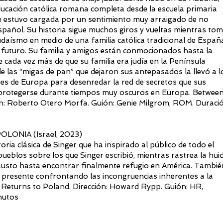
ducación católica romana completa desde la escuela primaria
pre estuvo cargada por un sentimiento muy arraigado de no
spañol. Su historia sigue muchos giros y vueltas mientras to
l judaísmo en medio de una familia católica tradicional de Españ
su futuro. Su familia y amigos están conmocionados hasta la
cada vez más de que su familia era judía en la Península
de las “migas de pan” que dejaron sus antepasados la llevó a l
ses de Europa para desenredar la red de secretos que sus
protegerse durante tiempos muy oscuros en Europa. Betwee
ón: Roberto Otero Morfa. Guión: Genie Milgrom, ROM. Duració
ONIA (Israel, 2023)
oria clásica de Singer que ha inspirado al público de todo el
pueblos sobre los que Singer escribió, mientras rastrea la hui
causto hasta encontrar finalmente refugio en América. Tambié
el presente confrontando las incongruencias inherentes a la
 Returns to Poland. Dirección: Howard Rypp. Guión: HR,
nutos