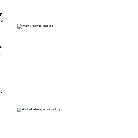
r
ra
ie
,
s,