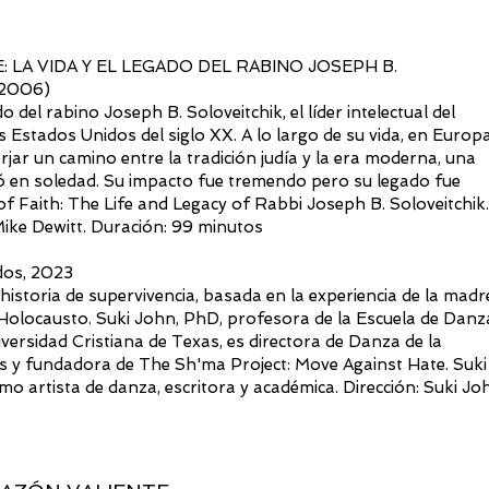
: LA VIDA Y EL LEGADO DEL RABINO JOSEPH B.
 2006)
 del rabino Joseph B. Soloveitchik, el líder intelectual del
stados Unidos del siglo XX. A lo largo de su vida, en Europa
jar un camino entre la tradición judía y la era moderna, una
 en soledad. Su impacto fue tremendo pero su legado fue
 Faith: The Life and Legacy of Rabbi Joseph B. Soloveitchik.
Mike Dewitt. Duración: 99 minutos
os, 2023
historia de supervivencia, basada en la experiencia de la madr
el Holocausto. Suki John, PhD, profesora de la Escuela de Danz
ersidad Cristiana de Texas, es directora de Danza de la
as y fundadora de The Sh'ma Project: Move Against Hate. Suki
o artista de danza, escritora y académica. Dirección: Suki Jo