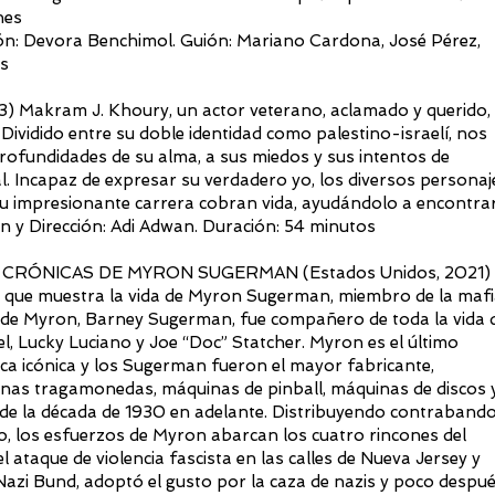
nes
ión: Devora Benchimol. Guión: Mariano Cardona, José Pérez,
os
Makram J. Khoury, un actor veterano, aclamado y querido,
 Dividido entre su doble identidad como palestino-israelí, nos
profundidades de su alma, a sus miedos y sus intentos de
. Incapaz de expresar su verdadero yo, los diversos personaj
 su impresionante carrera cobran vida, ayudándolo a encontra
n y Dirección: Adi Adwan. Duración: 54 minutos
 CRÓNICAS DE MYRON SUGERMAN (Estados Unidos, 2021)
 que muestra la vida de Myron Sugerman, miembro de la maf
 de Myron, Barney Sugerman, fue compañero de toda la vida 
, Lucky Luciano y Joe “Doc” Statcher. Myron es el último
oca icónica y los Sugerman fueron el mayor fabricante,
nas tragamonedas, máquinas de pinball, máquinas de discos 
esde la década de 1930 en adelante. Distribuyendo contraband
, los esfuerzos de Myron abarcan los cuatro rincones del
ataque de violencia fascista en las calles de Nueva Jersey y
Nazi Bund, adoptó el gusto por la caza de nazis y poco despu