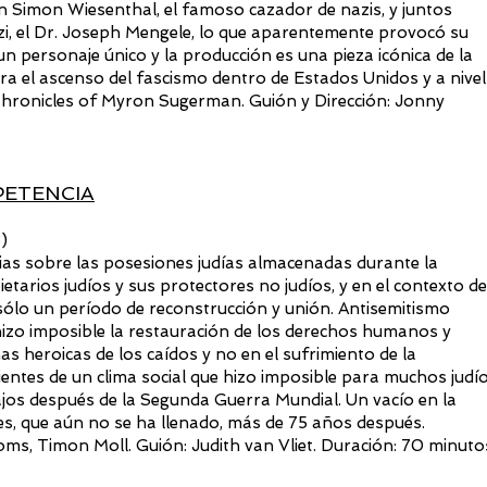
on Simon Wiesenthal, el famoso cazador de nazis, y juntos
azi, el Dr. Joseph Mengele, lo que aparentemente provocó su
 personaje único y la producción es una pieza icónica de la
a el ascenso del fascismo dentro de Estados Unidos y a nivel
Chronicles of Myron Sugerman. Guión y Dirección: Jonny
ETENCIA
)
ias sobre las posesiones judías almacenadas durante la
tarios judíos y sus protectores no judíos, y en el contexto de
sólo un período de reconstrucción y unión. Antisemitismo
 hizo imposible la restauración de los derechos humanos y
s heroicas de los caídos y no en el sufrimiento de la
ientes de un clima social que hizo imposible para muchos judí
ajos después de la Segunda Guerra Mundial. Un vacío en la
es, que aún no se ha llenado, más de 75 años después.
ms, Timon Moll. Guión: Judith van Vliet. Duración: 70 minuto