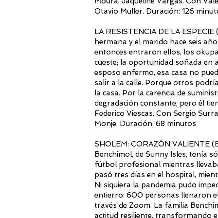
Moura, Jaqueline Vargas. Con Valen
Otavio Muller. Duración: 126 minu
LA RESISTENCIA DE LA ESPECIE (A
hermana y el marido hace seis años,
entonces entraron ellos, los okupa
cueste; la oportunidad soñada en a
esposo enfermo, esa casa no pued
salir a la calle. Porque otros po
la casa. Por la carencia de sumini
degradación constante, pero él tien
Federico Viescas. Con Sergio Surra
Monje. Duración: 68 minutos
SHOLEM: CORAZÓN VALIENTE (Estad
Benchimol, de Sunny Isles, tenía s
fútbol profesional mientras llevab
pasó tres días en el hospital, mie
Ni siquiera la pandemia pudo imped
entierro: 600 personas llenaron e
través de Zoom. La familia Benchim
actitud resiliente, transformando 