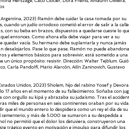
tina Herszage, Caco Ciocler, Dora Freind, Amaurih Oliveira,
tos
rgentina, 2023) Ramón debe cuidar la casa tomada por su
 cuando un judío ortodoxo cometió el error de salir a la calle
s, con su beba en brazos, dispuestos a quedarse cueste lo qu
quel entonces. Como ahora ella debe viajar para ver a su
e quedar vacía. Su hermano debe suplantarla y nunca jamás
drían desalojarlos. Pase lo que pase, Ramón no puede abandon
stros y elementos básicos para sobrevivir, está sometido a una
e un único propósito: resistir. Dirección: Walter Tejblum. Guió
co, Carla Pandolfi, Mario Alarcón, Ailín Zaninovich, Gustavo
os Unidos, 2023) Sholem, hijo del rabino Yosef y Devora
ólo 17 años en el momento de su fallecimiento. Soñaba con ju
a con orgullo su kipá y abrazaba su judaísmo. Tras el accident
ntras miles de personas en seis continentes oraban por su vida
ir que el mundo entero lo despidiera como un rey el día de su
l cementerio, y más de 5.000 se sumaron a su despedida a
ol no permitió que el dolor los detuviera; construyeron una
este trágico evento en motivación e impulso para difundir los