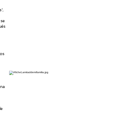
',
 se
ués
Los
ina
de