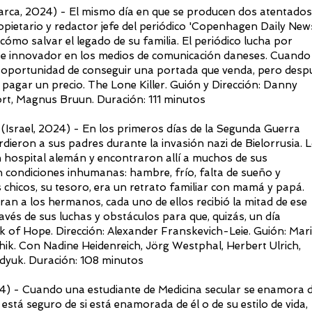
a, 2024) - El mismo día en que se producen dos atentados
pietario y redactor jefe del periódico 'Copenhagen Daily News
 cómo salvar el legado de su familia. El periódico lucha por
o e innovador en los medios de comunicación daneses. Cuando
a oportunidad de conseguir una portada que venda, pero desp
pagar un precio. The Lone Killer. Guión y Dirección: Danny
t, Magnus Bruun. Duración: 111 minutos
rael, 2024) - En los primeros días de la Segunda Guerra
dieron a sus padres durante la invasión nazi de Bielorrusia. 
 hospital alemán y encontraron allí a muchos de sus
condiciones inhumanas: hambre, frío, falta de sueño y
 chicos, su tesoro, era un retrato familiar con mamá y papá.
ran a los hermanos, cada uno de ellos recibió la mitad de ese
ravés de sus luchas y obstáculos para que, quizás, un día
k of Hope. Dirección: Alexander Franskevich-Leie. Guión: Mar
ik. Con Nadine Heidenreich, Jörg Westphal, Herbert Ulrich,
dyuk. Duración: 108 minutos
) - Cuando una estudiante de Medicina secular se enamora 
 está seguro de si está enamorada de él o de su estilo de vida,