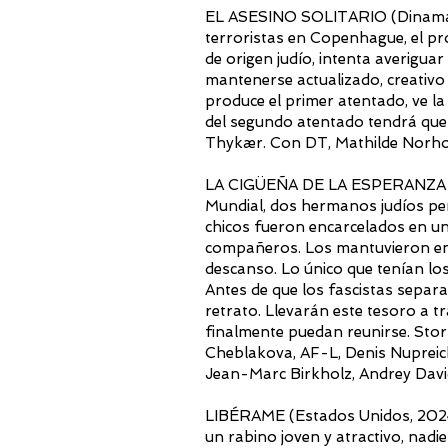
EL ASESINO SOLITARIO (Dinamarc
terroristas en Copenhague, el pro
de origen judío, intenta averiguar
mantenerse actualizado, creativ
produce el primer atentado, ve l
del segundo atentado tendrá que 
Thykær. Con DT, Mathilde Norhor
LA CIGÜEÑA DE LA ESPERANZA (Is
Mundial, dos hermanos judíos per
chicos fueron encarcelados en un
compañeros. Los mantuvieron en 
descanso. Lo único que tenían los
Antes de que los fascistas separa
retrato. Llevarán este tesoro a t
finalmente puedan reunirse. Stor
Cheblakova, AF-L, Denis Nupreich
Jean-Marc Birkholz, Andrey Davi
LIBÉRAME (Estados Unidos, 2024
un rabino joven y atractivo, nadie