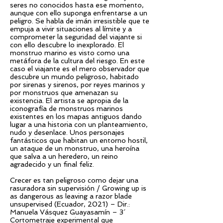
seres no conocidos hasta ese momento,
aunque con ello suponga enfrentarse a un
peligro. Se habla de imán irresistible que te
empuja a vivir situaciones al límite y a
comprometer la seguridad del viajante si
con ello descubre lo inexplorado. El
monstruo marino es visto como una
metáfora de la cultura del riesgo. En este
caso el viajante es el mero observador que
descubre un mundo peligroso, habitado
por sirenas y sirenos, por reyes marinos y
por monstruos que amenazan su
existencia. El artista se apropia de la
iconografía de monstruos marinos
existentes en los mapas antiguos dando
lugar a una historia con un planteamiento,
nudo y desenlace. Unos personajes
fantásticos que habitan un entorno hostil,
un ataque de un monstruo, una heroína
que salva a un heredero, un reino
agradecido y un final feliz.
Crecer es tan peligroso como dejar una
rasuradora sin supervisión / Growing up is
as dangerous as leaving a razor blade
unsupervised (Ecuador, 2021) – Dir.:
Manuela Vásquez Guayasamín – 3´
Cortometraje experimental que