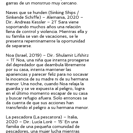
garras de un monstruo muy cercano.
Naves que se hunden (Sinking Ships /
Sinkende Schiffe) – Alemania, 2020 –
Dir.: Andreas Kessler – 21´ Sara viene
soportando muchos años una relación
llena de control y violencia. Mientras ella y
su familia se van de vacaciones, se le
presenta repentinamente la oportunidad
de separarse.
Noa (Israel, 2019) – Dir.: Shulamit Lifshitz
– 11´ Noa, una niña que intenta protegerse
del depredador que deambula libremente
por su casa, intenta mantener las
apariencias y parecer feliz para no socavar
la inocencia de su madre ni de su hermana
menor. Una noche, cuando Noa relaja la
guardia y se ve expuesta al peligro, logra
en el último momento escapar de su casa
y buscar refugio afuera. Solo entonces se
da cuenta de que sus acciones han
transferido el peligro a su hermana menor.
La pescadora (La pescatora) – Italia,
2020 – Dir.: Lucía Lorè – 15´ En una
familia de una pequeña comunidad de
pescadores, una mujer lucha mientras