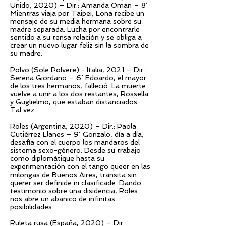
Unido, 2020) – Dir.: Amanda Oman – 8´
Mientras viaja por Taipei, Lona recibe un
mensaje de su media hermana sobre su
madre separada. Lucha por encontrarle
sentido a su tensa relación y se obliga a
crear un nuevo lugar feliz sin la sombra de
su madre.
Polvo (Sole Polvere) - Italia, 2021 – Dir.:
Serena Giordano – 6´ Edoardo, el mayor
de los tres hermanos, falleció. La muerte
vuelve a unir a los dos restantes, Rossella
y Guglielmo, que estaban distanciados.
Tal vez…
Roles (Argentina, 2020) – Dir.: Paola
Gutiérrez Llanes – 9´ Gonzalo, día a día,
desafía con el cuerpo los mandatos del
sistema sexo-género. Desde su trabajo
como diplomátique hasta su
experimentación con el tango queer en las
milongas de Buenos Aires, transita sin
querer ser definide ni clasificade. Dando
testimonio sobre una disidencia, Roles
nos abre un abanico de infinitas
posibilidades.
Ruleta rusa (España, 2020) – Dir.: