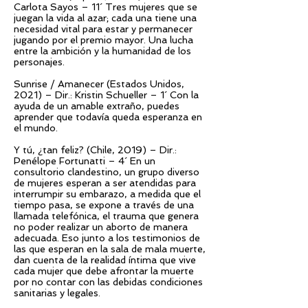
Carlota Sayos – 11´ Tres mujeres que se
juegan la vida al azar; cada una tiene una
necesidad vital para estar y permanecer
jugando por el premio mayor. Una lucha
entre la ambición y la humanidad de los
personajes.
Sunrise / Amanecer (Estados Unidos,
2021) – Dir.: Kristin Schueller – 1´ Con la
ayuda de un amable extraño, puedes
aprender que todavía queda esperanza en
el mundo.
Y tú, ¿tan feliz? (Chile, 2019) – Dir.:
Penélope Fortunatti – 4´ En un
consultorio clandestino, un grupo diverso
de mujeres esperan a ser atendidas para
interrumpir su embarazo, a medida que el
tiempo pasa, se expone a través de una
llamada telefónica, el trauma que genera
no poder realizar un aborto de manera
adecuada. Eso junto a los testimonios de
las que esperan en la sala de mala muerte,
dan cuenta de la realidad íntima que vive
cada mujer que debe afrontar la muerte
por no contar con las debidas condiciones
sanitarias y legales.