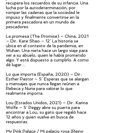
recupera los recuerdos de su infancia. Una
lucha por la autodeterminación, por
romper las cadenas que la sociedad le
impuso y finalmente convertirse en la
primera pescadora en un mundo de
pescadores.
La promesa (The Promise) – China, 2021
– Dir.: Kate Shao – 12´ La historia se
ubica en el contexto de la pandemia, en
Wuhan. Una nieta hace un largo viaje para
ver a su abuelo, quien le había prometido
algo. Y está dispuesto a cumplirlo. A como
dé lugar…
Lo que importa (España, 2020) – Dir.:
Esther Pastor – 5´ Esperas que se alargan
y mensajes que nunca llegan reúnen a
Rebeca y Nuria para valorar lo que
realmente importa.
Lou (Estados Unidos, 2021) – Dir.: Karina
Wolfe – 5´ Peggy abre su puerta para
encontrar a Lou, su gato que regaló hace
12 años y quien vuelve en busca de
respuestas.
My Pink Palace / Mi palacio rosa (Reino