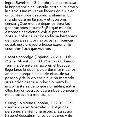
Ingrid Savelski – 3´ La obra busca resaltar
la importancia del vínculo entre el cuerpo y
la tierra. Una mujer en llamas da a luz en
un contexto de descuido ambiental. El
mundo está en llamas y el futuro es
ceniza. ¿Qué mundo dejamos para las
generaciones futuras? ¿En qué mundo
estamos decidiendo vivir el presente?
Ante el dolor de ver incendiarse hectáreas
de naturaleza, por negocios, sin licencia
social, este proyecto busca exponer la
crisis climática que vivimos.
Cásate conmigo (España, 2021) – Dir.:
Miguel Alcantud – 10´ Mientras Eduardo
termina de enterrar algo en el bosque
llega Lina, la que ha sido durante muchos
años su pareja. Hablan de ellos, de su
pasado y de la violencia que ha marcado
su relación desde el principio. Pero lo
importante es de lo que no hablan; entre
ellos hay un secreto que ambos conocen y
no se atreven a mencionar.
Ceasg: La sirena (España, 2021) – Dir.:
Carmen Pérez González - 3´ Algunas
personas sienten una especial atracción
hacia el descubrimiento de lugares y de