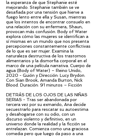
la esperanza de que Stephanie esté
mejorando. Stephanie también se ve
desafiada por una tensión que hierve a
fuego lento entre ella y Susan, mientras
que los intentos de encontrar consuelo en
una relación con su enfermera, Shaun,
provocan más confusión. Body of Water
explora cómo las mujeres se identifican a
sí mismas en un mundo que nos presenta
percepciones constantemente conflictivas
de lo que es ser mujer. Examina la
naturaleza destructiva de los trastornos
alimentarios y la dismorfia corporal en el
marco de una película narrativa. Cuerpo de
agua (Body of Water) – Reino Unido,
2020 - Guión y Dirección: Lucy Brydon.
Con Sian Brook, Amanda Burton, Nick
Blood. Duración: 91 minutos – Ficción
DETRÁS DE LOS OJOS DE LAS NIÑAS
SERIAS - Tras ser abandonada por
tercera vez por su exmarido, Ana decide
secuestrarlo para rescatar su autoestima
y desahogarse con su odio, con un
discurso violento y definitivo, en un
universo donde la realidad y la ficción se
entrelazan. Comienza como una graciosa
comedia pero que luego da paso a una