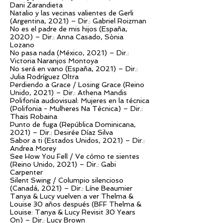
Dani Zarandieta
Natalio y las vecinas valientes de Gerli
(Argentina, 2021) – Dir.: Gabriel Roizman
No es el padre de mis hijos (España,
2020) – Dir.: Anna Casado, Sònia
Lozano
No pasa nada (México, 2021) – Dir.:
Victoria Naranjos Montoya
No será en vano (España, 2021) – Dir.:
Julia Rodríguez Oltra
Perdiendo a Grace / Losing Grace (Reino
Unido, 2021) – Dir.: Athena Mandis
Polifonía audiovisual: Mujeres en la técnica
(Polifonia - Mulheres Na Técnica) – Dir.:
Thais Robaina
Punto de fuga (República Dominicana,
2021) – Dir.: Desirée Díaz Silva
Sabor a ti (Estados Unidos, 2021) – Dir.:
Andrea Morey
See How You Fell / Ve cómo te sientes
(Reino Unido, 2021) – Dir.: Gabi
Carpenter
Silent Swing / Columpio silencioso
(Canadá, 2021) – Dir.: Líne Beaumier
Tanya & Lucy vuelven a ver Thelma &
Louise 30 años después (BFF Thelma &
Louise: Tanya & Lucy Revisit 30 Years
On) – Dir.: Lucy Brown