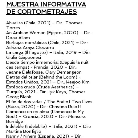
MUESTRA INFORMATIVA
DE CORTOMETRAJES
Abuelita (Chile, 2021) – Dir.: Thomas
Torres
An Arabian Woman (Egipto, 2020) – Dir.:
Doaa Allam
Burbujas nomádicas (Chile, 2021) – Dir.:
Adriana Araya Chazarro
La carga (Il Fagotto) – Italia, 2019 – Dir.:
Giulia Giapponesi
Desde tiempo inmemorial (Depuis la nuit
des temps) - Francia, 2020 – Dir.:
Jeanne Delafosse, Clary Demangeon
Detrás del telar (Behind the Loom) -
Estados Unidos, 2021 – Dir.: Heejoo Kim
Estética cruda (Crude Aesthetics) –
Turquía, 2021 - Dir.: Işık Kaya, Thomas
Georg Blank
El fin de dos vidas / The End of Two Lives
(Suiza, 2020) - Dir.: Christina Ruloff
Flamenco en mi alma (Flamenco In My
Soul) – Croacia, 2020 – Dir.: Mensura
Burridge
Indeleble (Indelebile) – Italia, 2021) – Dir.:
Martina Bonfiglio
Nanny / Niñera (España, 2021) – Dir.: