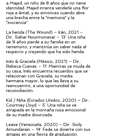
a Majed, un niño de 8 años que no tiene
identidad. Majed intenta venderle una flor
roja a Amal, y es entonces cuando abre
una brecha entre la "memoria" y la
"inocencia".
La herida (The Wound) – Irán, 2021 –
Dir.: Sahar Nourmonavar – 13´ Una niña
de 9 años pierde a su familia en un
terremoto, y menstrúa sin saber nada al
respecto y creyendo que ha sido herida.
Inés & Graciela (México, 2021) – Dir.:
Rebeca Cuevas – 11´ Mientras se muda de
su casa, Inés encuentra recuerdos que se
relacionan con Graciela, su media
hermana mayor, lo que las lleva a su
reencuentro, a una oportunidad de
reconciliación.
Kid / Niña (Estados Unidos, 2020) – Dir.:
Courtney Lloyd – 5´ Una niña se ve
atrapada en la montaña rusa emocional
de su madre divorciada.
Leave (Venezuela, 2020) – Dir.: Sioly
Amundarain – 14´ Fede se divierte con sus
amigas en una fiesta de graduación.