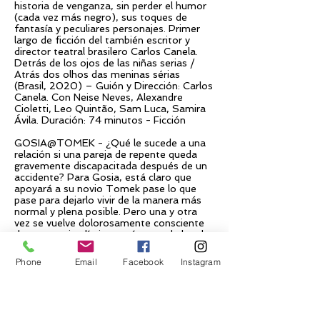
historia de venganza, sin perder el humor
(cada vez más negro), sus toques de
fantasía y peculiares personajes. Primer
largo de ficción del también escritor y
director teatral brasilero Carlos Canela.
Detrás de los ojos de las niñas serias /
Atrás dos olhos das meninas sérias
(Brasil, 2020) – Guión y Dirección: Carlos
Canela. Con Neise Neves, Alexandre
Cioletti, Leo Quintão, Sam Luca, Samira
Ávila. Duración: 74 minutos - Ficción
GOSIA@TOMEK - ¿Qué le sucede a una
relación si una pareja de repente queda
gravemente discapacitada después de un
accidente? Para Gosia, está claro que
apoyará a su novio Tomek pase lo que
pase para dejarlo vivir de la manera más
normal y plena posible. Pero una y otra
vez se vuelve dolorosamente consciente
de sus propios límites, así como de los de
una sociedad que habla mucho de
inclusión pero que muchas veces no
Phone
Email
Facebook
Instagram
parece estar preparada
para ello. El documental se basa en más
de 3.000 correos electrónicos que Gosia
le ha estado escribiendo a Tomek
diariamente desde su accidente. ¿Aún