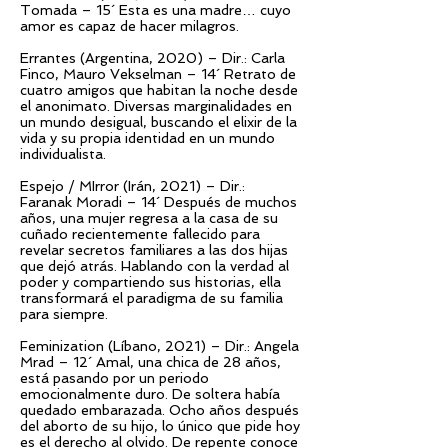
Tomada – 15´ Esta es una madre… cuyo
amor es capaz de hacer milagros.
Errantes (Argentina, 2020) – Dir.: Carla
Finco, Mauro Vekselman – 14´ Retrato de
cuatro amigos que habitan la noche desde
el anonimato. Diversas marginalidades en
un mundo desigual, buscando el elixir de la
vida y su propia identidad en un mundo
individualista.
Espejo / MIrror (Irán, 2021) – Dir.:
Faranak Moradi – 14´ Después de muchos
años, una mujer regresa a la casa de su
cuñado recientemente fallecido para
revelar secretos familiares a las dos hijas
que dejó atrás. Hablando con la verdad al
poder y compartiendo sus historias, ella
transformará el paradigma de su familia
para siempre.
Feminization (Líbano, 2021) – Dir.: Angela
Mrad – 12´ Amal, una chica de 28 años,
está pasando por un periodo
emocionalmente duro. De soltera había
quedado embarazada. Ocho años después
del aborto de su hijo, lo único que pide hoy
es el derecho al olvido. De repente conoce