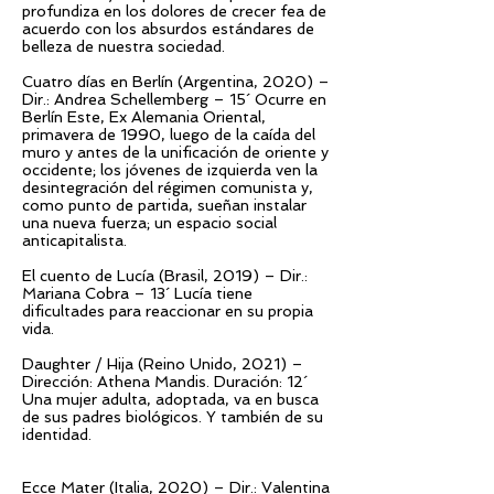
profundiza en los dolores de crecer fea de
acuerdo con los absurdos estándares de
belleza de nuestra sociedad.
Cuatro días en Berlín (Argentina, 2020) –
Dir.: Andrea Schellemberg – 15´ Ocurre en
Berlín Este, Ex Alemania Oriental,
primavera de 1990, luego de la caída del
muro y antes de la unificación de oriente y
occidente; los jóvenes de izquierda ven la
desintegración del régimen comunista y,
como punto de partida, sueñan instalar
una nueva fuerza; un espacio social
anticapitalista.
El cuento de Lucía (Brasil, 2019) – Dir.:
Mariana Cobra – 13´ Lucía tiene
dificultades para reaccionar en su propia
vida.
Daughter / Hija (Reino Unido, 2021) –
Dirección: Athena Mandis. Duración: 12´
Una mujer adulta, adoptada, va en busca
de sus padres biológicos. Y también de su
identidad.
Ecce Mater (Italia, 2020) – Dir.: Valentina