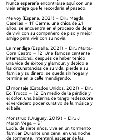
Nunca esperaría encontrarse aquí con una
vieja amiga que le recordaría el pasado.
Me voy (España, 2021) – Dir.: Magda
Casellas – 11´ Carme, una chica de 21
años, se encuentra en el proceso de dejar
de vivir con su compañero de piso y mejor
amigo para vivir con su novia.
La mendiga (España, 2021) – Dir.: Marta-
Cora Castro – 12´ Una famosa cantante
internacional, después de haber tenido
una vida de éxitos y glamour, y debido a
las circunstancias de su vida, pierde a su
familia y su dinero, se queda sin hogar y
termina en la calle mendigando.
El montaje (Estados Unidos, 2021) – Dir.:
Ed Trucco – 12´ En medio de la pérdida y
el dolor, una bailarina de tango redescubre
el verdadero poder curativo de la música y
el baile.
Monstruo (Uruguay, 2019) – Dir.: J.
Martín Vega – 9´
Lucía, de siete años, vive en un tormento
familiar. Durante una cena, en una noche
de tormenta, intentará escapar de las