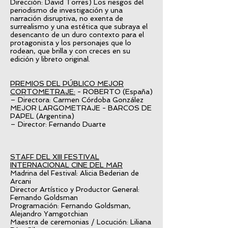
Dirección: David Torres) Los riesgos del
periodismo de investigación y una
narración disruptiva, no exenta de
surrealismo y una estética que subraya el
desencanto de un duro contexto para el
protagonista y los personajes que lo
rodean, que brilla y con creces en su
edición y libreto original.
PREMIOS DEL PÚBLICO MEJOR
CORTOMETRAJE:
- ROBERTO (España)
– Directora: Carmen Córdoba González
MEJOR LARGOMETRAJE - BARCOS DE
PAPEL (Argentina)
– Director: Fernando Duarte
STAFF DEL XIII FESTIVAL
INTERNACIONAL CINE DEL MAR
Madrina del Festival: Alicia Bederian de
Arcani
Director Artístico y Productor General:
Fernando Goldsman
Programación: Fernando Goldsman,
Alejandro Yamgotchian
Maestra de ceremonias / Locución: Liliana