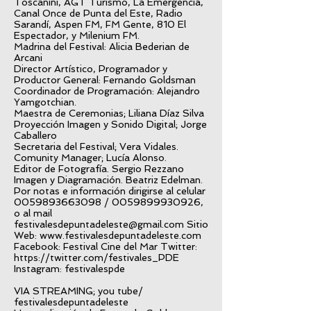
Toscanini, AGT Turismo, La Emergencia,
Canal Once de Punta del Este, Radio
Sarandí, Aspen FM, FM Gente, 810 El
Espectador, y Milenium FM.
Madrina del Festival: Alicia Bederian de
Arcani
Director Artístico, Programador y
Productor General: Fernando Goldsman
Coordinador de Programación: Alejandro
Yamgotchian.
Maestra de Ceremonias; Liliana Díaz Silva
Proyección Imagen y Sonido Digital; Jorge
Caballero
Secretaria del Festival; Vera Vidales.
Comunity Manager; Lucía Alonso.
Editor de Fotografía. Sergio Rezzano
Imagen y Diagramación. Beatriz Edelman.
Por notas e información dirigirse al celular
0059893663098
/
0059899930926
,
o al mail
festivalesdepuntadeleste@gmail.com
Sitio
Web:
www.festivalesdepuntadeleste.com
Facebook: Festival Cine del Mar Twitter:
https://twitter.com/festivales_PDE
Instagram: festivalespde
VIA STREAMING; you tube/
festivalesdepuntadeleste