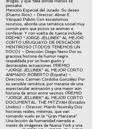
drogas, y que falla donde menos se
pensaba.
Mención Especial del Jurado: Su deseo
(Puerto Rico) – Director: Abner E.
Vázquez Pabón Con escasísimos
recursos, aborda una temática social muy
común pero que pocos se animan a
confesar. Y con vuelta de tuerca incluida.
PREMIO “JORGE JELLINEK” AL MEJOR
CORTO URUGUAYO: DE PESCADOR
MENTIROSO (TODOS TENEMOS UN
POCO) – Dirección: Diego Nieto Por su
graciosa historia de humor negro
respaldada por un buen guión y
destacadas actuaciones. PREMIO
“JORGE JELLINEK” AL MEJOR CORTO
ANIMADO: ROBERTO (España) –
Directora: Carmen Córdoba González Por
su sensible temática, por tratarse de una
espectacular animación y una mejor aún
historia de amor entre vecinos. PREMIO
“JORGE JELLINEK” AL MEJOR CORTO
DOCUMENTAL: THE MITZVAH (Estados
Unidos) – Director: Martín Novitsky Dos
historias reales, mínimas, que van
tomando vuelo en la “Gran Manzana”.
Una lección de humanidad narrada a
través de imágenes de Nueva York y una