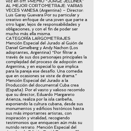
voz en off. PREMIO “JORGE JELLINEK”
AL MEJOR CORTOMETRAJE: VARIAS
VECES VANESA (Argentina) – Director:
Luis Garay Guevara Por su particular y
creativo enfoque de una joven que parte a
otro lugar, lejos de responsabilidades y
obligaciones, y con el fin de poder ser
mucho más ella misma.
CATEGORÍA LARGOMETRAJES
Mención Especial del Jurado al Guión de
Daniel Gimelberg y Andy Nachon (Los
adoptantes, Argentina) “Por filtrar a
través de sus dos personajes principales la
complejidad del proceso de adopción en
Argentina, y en especial lo que implica
para la pareja ese desafío. Una comedia
que en ocasiones se viste de drama.”
Mención Especial del Jurado a la
Producción del documental Cuba crea
(España). Por el vasto y valioso recorrido
que su director, Eduardo Margareto
Atienza, realiza por la isla caribeña,
exponiendo la cultura cubana, desde sus
monumentos y edificios históricos hasta
sus más importantes artistas, con
inspiración y vitalidad, recogiendo
testimonios que enriquecen aún más su
nutrido retrato. Mención Especial del