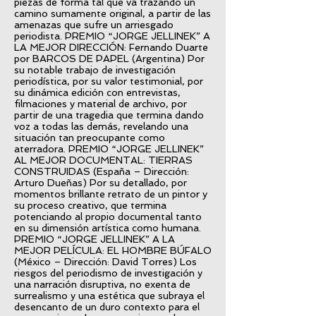
piezas de forma tal que va trazando un
camino sumamente original, a partir de las
amenazas que sufre un arriesgado
periodista. PREMIO “JORGE JELLINEK” A
LA MEJOR DIRECCIÓN: Fernando Duarte
por BARCOS DE PAPEL (Argentina) Por
su notable trabajo de investigación
periodística, por su valor testimonial, por
su dinámica edición con entrevistas,
filmaciones y material de archivo, por
partir de una tragedia que termina dando
voz a todas las demás, revelando una
situación tan preocupante como
aterradora. PREMIO “JORGE JELLINEK”
AL MEJOR DOCUMENTAL: TIERRAS
CONSTRUIDAS (España – Dirección:
Arturo Dueñas) Por su detallado, por
momentos brillante retrato de un pintor y
su proceso creativo, que termina
potenciando al propio documental tanto
en su dimensión artística como humana.
PREMIO “JORGE JELLINEK” A LA
MEJOR PELÍCULA: EL HOMBRE BÚFALO
(México – Dirección: David Torres) Los
riesgos del periodismo de investigación y
una narración disruptiva, no exenta de
surrealismo y una estética que subraya el
desencanto de un duro contexto para el