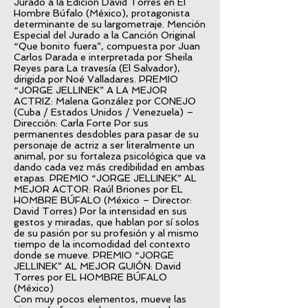
Jurado a la Edición David Torres en El
Hombre Búfalo (México), protagonista
determinante de su largometraje. Mención
Especial del Jurado a la Canción Original
“Que bonito fuera”, compuesta por Juan
Carlos Parada e interpretada por Sheila
Reyes para La travesía (El Salvador),
dirigida por Noé Valladares. PREMIO
“JORGE JELLINEK” A LA MEJOR
ACTRIZ: Malena González por CONEJO
(Cuba / Estados Unidos / Venezuela) –
Dirección: Carla Forte Por sus
permanentes desdobles para pasar de su
personaje de actriz a ser literalmente un
animal, por su fortaleza psicológica que va
dando cada vez más credibilidad en ambas
etapas. PREMIO “JORGE JELLINEK” AL
MEJOR ACTOR: Raúl Briones por EL
HOMBRE BÚFALO (México – Director:
David Torres) Por la intensidad en sus
gestos y miradas, que hablan por sí solos
de su pasión por su profesión y al mismo
tiempo de la incomodidad del contexto
donde se mueve. PREMIO “JORGE
JELLINEK” AL MEJOR GUIÓN: David
Torres por EL HOMBRE BÚFALO
(México)
Con muy pocos elementos, mueve las