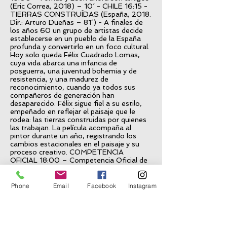
(Eric Correa, 2018) – 10´ - CHILE 16:15 -
TIERRAS CONSTRUÍDAS (España, 2018.
Dir.: Arturo Dueñas – 81´) - A finales de
los años 60 un grupo de artistas decide
establecerse en un pueblo de la España
profunda y convertirlo en un foco cultural.
Hoy solo queda Félix Cuadrado Lomas,
cuya vida abarca una infancia de
posguerra, una juventud bohemia y de
resistencia, y una madurez de
reconocimiento, cuando ya todos sus
compañeros de generación han
desaparecido. Félix sigue fiel a su estilo,
empeñado en reflejar el paisaje que le
rodea: las tierras construidas por quienes
las trabajan. La película acompaña al
pintor durante un año, registrando los
cambios estacionales en el paisaje y su
proceso creativo. COMPETENCIA
OFICIAL 18:00 – Competencia Oficial de
Cortometrajes III
Anagnórosis (La promesa) – Arturo
Dueñas, 2020 – 14´ - ESPAÑA De
Phone
Email
Facebook
Instagram
pescador mentiroso (Todos tenemos un
poco) – Diego Nieto, 2019 – 7´ -
URUGUAY Descatalogado (Carlos
Aceituno, 2020) – 10´ - ESPAÑA En la
brisa del mar (Tomas Marichal Urban,