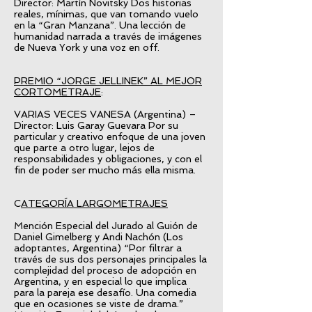
Director: Martín Novitsky Dos historias
reales, mínimas, que van tomando vuelo
en la “Gran Manzana”. Una lección de
humanidad narrada a través de imágenes
de Nueva York y una voz en off.
PREMIO “JORGE JELLINEK” AL MEJOR
CORTOMETRAJE
:
VARIAS VECES VANESA (Argentina) –
Director: Luis Garay Guevara Por su
particular y creativo enfoque de una joven
que parte a otro lugar, lejos de
responsabilidades y obligaciones, y con el
fin de poder ser mucho más ella misma.
C
ATEGORÍA LARGOMETRAJES
Mención Especial del Jurado al Guión de
Daniel Gimelberg y Andi Nachón (Los
adoptantes, Argentina) “Por filtrar a
través de sus dos personajes principales la
complejidad del proceso de adopción en
Argentina, y en especial lo que implica
para la pareja ese desafío. Una comedia
que en ocasiones se viste de drama.”